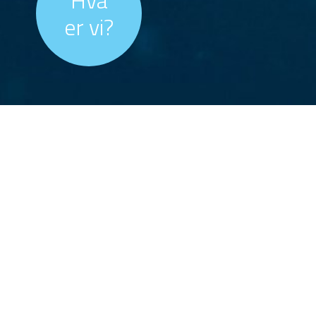
Hva
er vi?
Her finner du oversikt over tidligere vinnere og
hvordan NM 2024 gjennomføres.