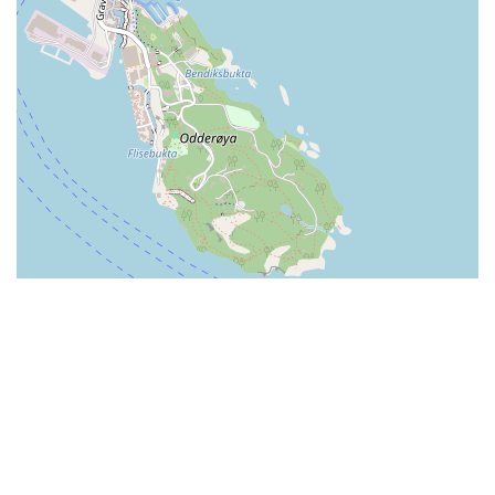
Skal du ha tak i et av badelandene?
Finn kontaktinformasjon her.
Ønsker du kontakt med bransjeorganisasjonen?