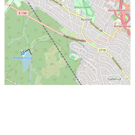
Skal du ha tak i et av badelandene?
Finn kontaktinformasjon her.