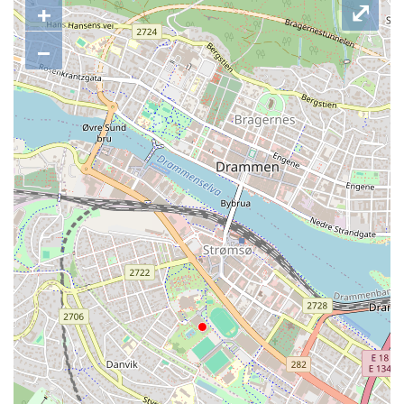
+
⤢
−