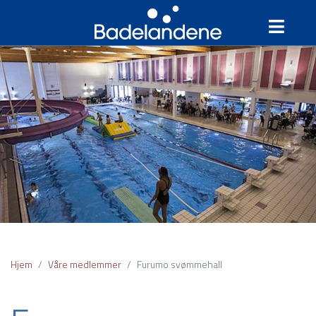
Hjem
Våre medlemmer
Furumo svømmehall