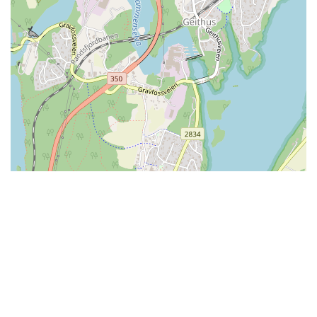
Skal du ha tak i et av badelandene?
Finn kontaktinformasjon her.
Ønsker du kontakt med bransjeorganisasjonen?
Ta kontakt på:
post@badelandene.no