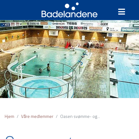
Hjem
Våre medlemmer
Oasen svømme- og...