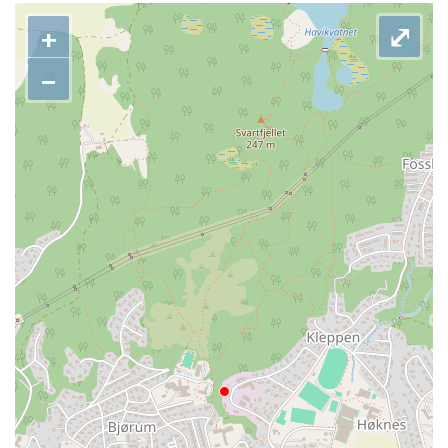
+
⤢
−