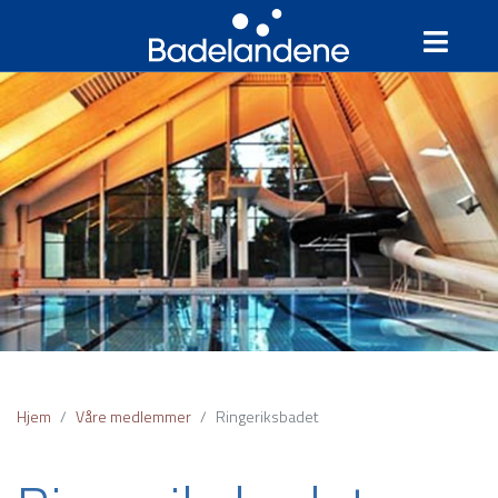
Hjem
Våre medlemmer
Ringeriksbadet